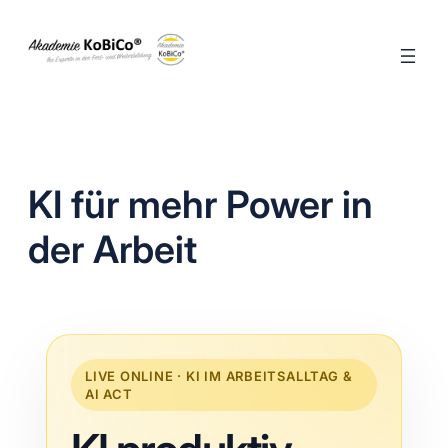
Zum
Inhalt
springen
KI für mehr Power in
der Arbeit
LIVE ONLINE · KI IM ARBEITSALLTAG &
AI ACT